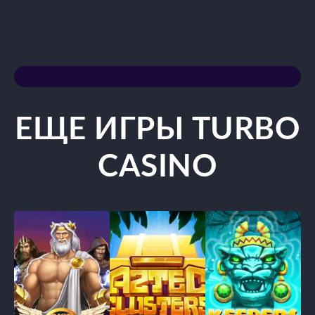
ЕЩЕ ИГРЫ TURBO
CASINO