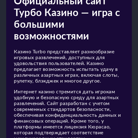
Официальный сайт
Турбо Казино — игра с
большими
возможностями
Казино Turbo представляет разнообразие
игровых развлечений, доступных для
удовольствия пользователей. Казино
предлагает возможность испытать удачу в
различных азартных играх, включая слоты,
рулетку, блэкджек и многое другое.
Интернет казино стремится дать игрокам
удобную и безопасную среду для азартных
развлечений. Сайт разработан с учетом
современных стандартов безопасности,
обеспечивая конфиденциальность данных и
финансовых операций. Кроме того, у
платформы имеется лицензия Кюрасао,
которая подтверждает соответствие