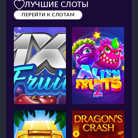
ЛУЧШИЕ СЛОТЫ
ПЕРЕЙТИ К СЛОТАМ