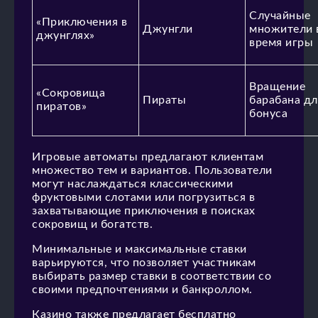
Случайные
«Приключения в
Джунгли
множители 
джунглях»
время игры
Вращение
«Сокровища
Пираты
барабана дл
пиратов»
бонуса
Игровые автоматы предлагают клиентам
множество тем и вариантов. Пользователи
могут наслаждаться классическими
фруктовыми слотами или погрузиться в
захватывающие приключения в поисках
сокровищ и богатств.
Минимальные и максимальные ставки
варьируются, что позволяет участникам
выбирать размер ставки в соответствии со
своими предпочтениями и банкроллом.
Казино также предлагает бесплатно