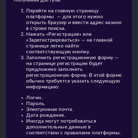
Перейти на главную страницу
платформы — для этого нужно
открыть браузер и ввести адрес казино
в строке поиска.
Нажать «Регистрация» или
«Зарегистрироваться» — на главной
странице легко найти
соответствующую кнопку.
Заполнить регистрационную форму —
на странице регистрации будет
предложено заполнить
регистрационную форму. В этой форме
обычно требуется указать следующую
информацию:
Логин.
Пароль.
Электронная почта.
Дата рождения.
Иногда могут потребоваться
дополнительные данные в
соответствии с правилами платформы.