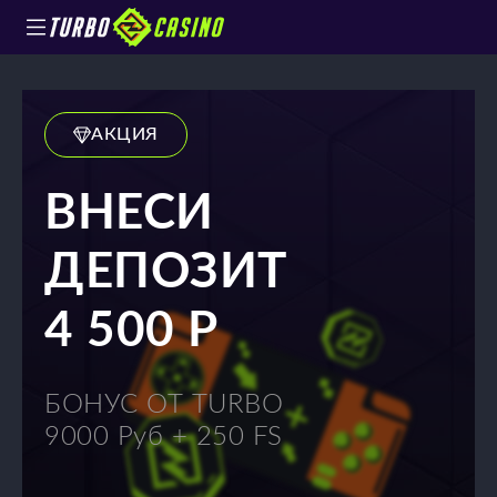
АКЦИЯ
ВНЕСИ
ДЕПОЗИТ
4 500 Р
БОНУС ОТ TURBO
9000 Руб + 250 FS