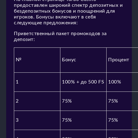
предоставлен широкий спектр депозитных и
бездепозитных бонусов и поощрений для
игроков. Бонусы включают в себя
следующие предложения:
Приветственный пакет промокодов за
депозит:
№
Бонус
Процент
1
100% + до 500 FS
100%
2
75%
75%
3
75%
75%