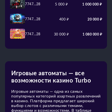
7747...28
5 000 ₽
1 000 000 ₽
7747...28
400 ₽
20 000 ₽
7747...28
30 000 ₽
1 080 000 ₽
Игровые автоматы — все
возможности казино Turbo
Игровые автоматы — одна из самых
популярных категорий азартных развлечений
в казино. Платформа предлагает широкий
выбор слотов с различными темами,
функциями и возможностями. В таблице