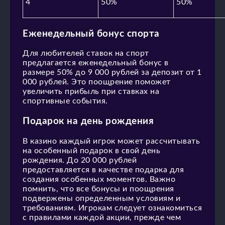
4
50%
50%
Еженедельный бонус спорта
Для любителей ставок на спорт
предлагается еженедельный бонус в
размере 50% до 9 000 рублей за депозит от 1
000 рублей. Это поощрение поможет
увеличить прибыль при ставках на
спортивные события.
Подарок на день рождения
В казино каждый игрок может рассчитывать
на особенный подарок в свой день
рождения. До 20 000 рублей
предоставляется в качестве подарка для
создания особенных моментов. Важно
помнить, что все бонусы и поощрения
подвержены определенным условиям и
требованиям. Игрокам следует ознакомиться
с правилами каждой акции, прежде чем