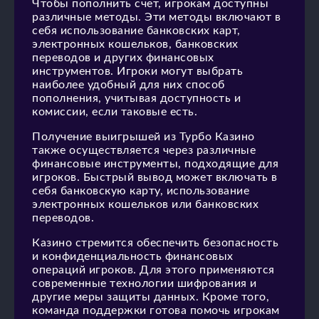
Чтобы пополнить счет, игрокам доступны
различные методы. Эти методы включают в
себя использование банковских карт,
электронных кошельков, банковских
переводов и других финансовых
инструментов. Игроки могут выбрать
наиболее удобный для них способ
пополнения, учитывая доступность и
комиссии, если таковые есть.
Получение выигрышей из Турбо Казино
также осуществляется через различные
финансовые инструменты, подходящие для
игроков. Быстрый вывод может включать в
себя банковскую карту, использование
электронных кошельков или банковских
переводов.
Казино стремится обеспечить безопасность
и конфиденциальность финансовых
операций игроков. Для этого применяются
современные технологии шифрования и
другие меры защиты данных. Кроме того,
команда поддержки готова помочь игрокам